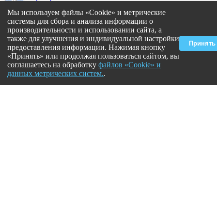
+7(985) 211-60-30
Мы используем файлы «Cookie» и метрические
с 9:00 до 22:00 пн.-вс.
системы для сбора и анализа информации о
Работаем в Москве и Питере
производительности и использовании сайта, а
artur@plitka-zatirka.ru
также для улучшения и индивидуальной настройки
Принять
предоставления информации. Нажимая кнопку
«Принять» или продолжая пользоваться сайтом, вы
соглашаетесь на обработку
файлов «Cookie» и
данных метрических систем.
.
Политика конфиденциальности
|
Согласие на обработку персональных данных
|
Политика в отношении обработки файлов «Cookie» и метрических данных
© 2016-2026 Компания "Real Art"
Использование материалов сайта разрешено только после предварительного
согласия правообладателей. Все права на изображения и тексты принадлежат их
авторам.
Закажите обратный звонок
Отправляя данные, вы соглашаетесь с
политикой конфиденциальности персональных данных
Заказать