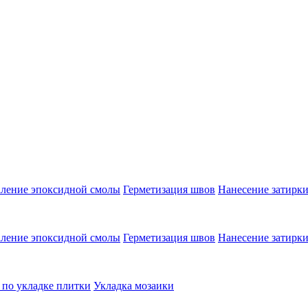
аление эпоксидной смолы
Герметизация швов
Нанесение затирк
аление эпоксидной смолы
Герметизация швов
Нанесение затирк
 по укладке плитки
Укладка мозаики