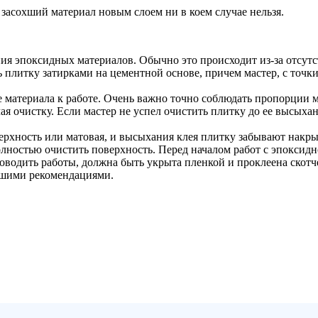
засохший материал новым слоем ни в коем случае нельзя.
я эпоксидных материалов. Обычно это происходит из-за отсутст
 плитку затирками на цементной основе, причем мастер, с точк
материала к работе. Очень важно точно соблюдать пропорции ма
ая очистку. Если мастер не успел очистить плитку до ее высыха
ерхность или матовая, и высыхания клея плитку забывают накры
олностью очистить поверхность. Перед началом работ с эпоксидн
оводить работы, должна быть укрыта пленкой и проклеена скот
нашими рекомендациями.