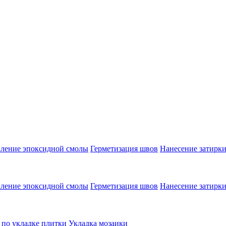
аление эпоксидной смолы
Герметизация швов
Нанесение затирк
аление эпоксидной смолы
Герметизация швов
Нанесение затирк
 по укладке плитки
Укладка мозаики