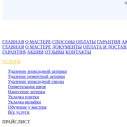
О
ГЛАВНАЯ
О МАСТЕРЕ
СПОСОбЫ ОПЛАТЫ
ГАРАНТИЯ
А
ГЛАВНАЯ
О МАСТЕРЕ
ДОКУМЕНТЫ
ОПЛАТА И ДОСТА
ГАРАНТИЯ
АКЦИИ
ОТЗЫВЫ
КОНТАКТЫ
УСЛУГИ
Удаление эпоксидной затирки
Удаление цементной затирки
Удаление эпоксидной смолы
Герметизация швов
Нанесение затирки
Укладка плитки
Укладка мозайки
Обучение у мастера
Все услуги
ПРАЙСЛИСТ