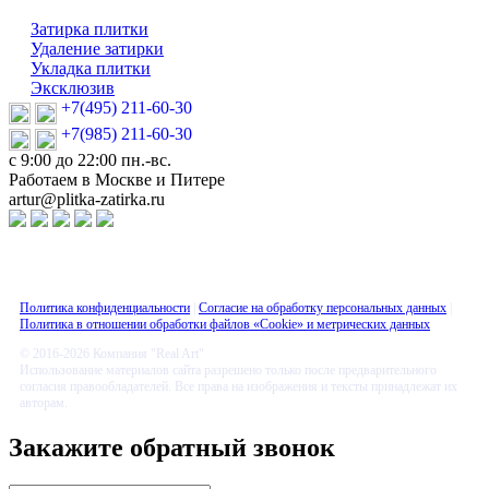
Затирка плитки
Удаление затирки
Укладка плитки
Эксклюзив
+7(495) 211-60-30
+7(985) 211-60-30
с 9:00 до 22:00 пн.-вс.
Работаем в Москве и Питере
artur@plitka-zatirka.ru
Политика конфиденциальности
|
Согласие на обработку персональных данных
|
Политика в отношении обработки файлов «Cookie» и метрических данных
© 2016-2026 Компания "Real Art"
Использование материалов сайта разрешено только после предварительного
согласия правообладателей. Все права на изображения и тексты принадлежат их
авторам.
Закажите обратный звонок